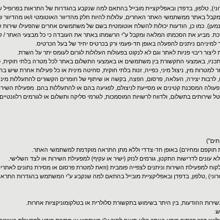
וני), טלפון, בדפדן ובאפליקציית מובייל בהתאם למה שנקבע בהגדרות של התראות בפרופיל ש
מקבל באתר ממשתמשי האתר האחרים, עלולות להיות חלק מהדיוור האוטומטי ו/או מהדיוו
ען). כמו כן, הודעות יכולות להשלח אוטומטית בשם של משתמשים אחרים שהפעילו שירות ש
כת. מביע את הסכמתו המלאה ומקבל ע"י הרשמתו באתר את העובדה כי כל מבצעי האתר / קו
ר למיניהם ניתנים להפעלה באופן חד-פעמי ורק בכרטיס יחיד של בעל הכרטיס.
ור ריבוי פניות לאתר וגם לא לנקוט בפעולות העלולות לגרום לעומס יתר על השרת.
ניו, באמצעי התקשורת בין משתמשים או באמצעי התשלום באתר לכל מטרה בלתי חוקית, פוג
ר למטרות מין, ניצול מיני, כפייה, זנות בלתי חוקית, סחיטה מינית או כל פעילות אחרת שיש בה
ם, לרבות יצירה, העלאה, פרסום, הפצה, בקשה או שיתוף של חומרים הקשורים להתעללות מינית 
ל פעולה המסכנת קטינים או מסייעת לניצולם, לפגיעה בהם או להתעללות בהם. מפעילת השירות
ירותים בתשלום, ולדווח לרשויות המוסמכות, לגורמי סליקה ותשלום או לגורמים רלוונטיים 
תים")
ות תוקפם ומחירם) באופן חד-צדדי וללא מתן התראה מוקדמת למשתמשי האתר.
 עונים לדרישות התקנון, גורמים לנזק (ישיר או עקיף) למפעילת השירות או לצד השלישי.
וח למפעילת השירות וניתנים לצפייה פומבית (וזאת למטרת פרסום או מסירת נתונים לאתרים
טרוני) ,טלפון, בדפדן ובאפליקציית מובייל בהתאם למה שנקבע ע"י המשתמש בהגדרות התראות
שירות ההודעות, בין היתר בשימוש בתקשורת סלולרית או בטלקומוניקציות אחרות.
ש.