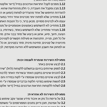
1.12
מסכים לקבל התראות ועדכונים במייל (דיוור אלקטר
1.13
מבין ומקבל את העובדה, כי חלק מההודעות שהוא 
להגדרות החיפוש של אחד מהצדדים לפחות (המען או הנמ
1.14
מתחייב שלא לפתוח יותר מכרטיס אחד ויחיד במער
עצמו ולא לכרטיס מסויים. מכאן ברור, כי כל הטבות האת
1.15
מתחייב לא להשתמש באמצעים אוטומטיים על מנת ליצ
1.16
מצהיר ומתחייב שלא להשתמש באתר, בשירותיו, בתכ
הצעה, תיווך, סיוע, ארגון או ביצוע של סחר בבני אדם, סח
על כל תוכן, פנייה, התנהגות או פעילות הקשורים לקטיני
מיניזציה של קטינים; סחיטה מינית; סחר בקטינים; או כ
או למחוק את חשבון המשתמש ללא הודעה מוקדמת, לבטל ש
מפעילת השירות שומרת לעצמה זכות:
2.1
לבצע שינוים באתר.
2.2
לספק שירותים בחינם ובתשלום ללקוחות (להלן "שירו
2.3
להכניס שינויים בתקנון האתר ובשירותי האתר (לרב
2.4
לבצע שינויים בפרטים שנמסרו ע"י לקוח במידה והם לא
2.5
לעשות שימוש בפרטי הלקוח ובדברים שנמסרו ע"י הלק
2.6
לשלוח ללקוחות התראות ועדכונים במייל (דיוור אלק
מפעילת השירות לא אחראית:
3.1
על גרימת כל נזק או איבוד מידע שנוצר עקב שימוש ב
3.2
על אמינות, תוכן ודיוק נתונים המפורסמים ע"י משתמ