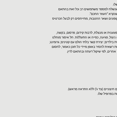
לו.
ר שנשלח למספר משתמשים רב וכל זאת בהתאם
נקרא "העוזר החכם".
פונים ושאר ההטבות, מתייחסים רק לבעל הכרטיס
ענית או מנצלת, לרבות קידום, פרסום, בקשה,
 ניצול, פגיעה, כפייה או התעללות. חל איסור מוחלט
בילדים; יצירת קשר בלתי הולם עם קטינים; גרומינג;
 רשאית להסיר באופן מיידי כל תוכן כאמור, לחסום
אחרים, לפי שיקול דעתה ובהתאם לדין.
 חיצוניים (צד ג') ללא התראה מראש).
 בפרופיל שלו.