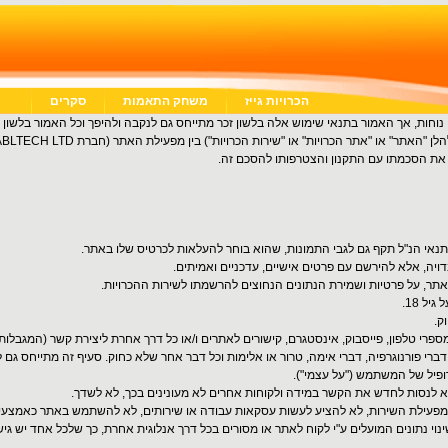
הכרויות גייז
משחק התאמות
סקרים
נוחות, אך האמור בתנאי שימוש אלה בלשון זכר מתייחס גם לנקבה ולהיפך וכל האמור בלשון י
BLTECH LTD
 הסכמתו עם התקנון והצטרפותו להסכם זה.
. התנאי הנ"ל תקף גם לגבי התמונות, שהוא בוחר להעלאות לכרטיס שלו באתר.
ויה, אלא להירשם עם פרטים אישיים, עדכניים ואמיתים.
תר, על פרטיות ושמירת הנתונים הנחוצים להרשמתו לשירות ההכרויות.
ל 18.
ק.
פרי טלפון, פייסבוק, אינסטגרם, קישורים לאתרים ו/או כל דרך אחרת ליצירת קשר (המגבלות 
דברי פורנוגרפיה, דברי אימה, טרור או אלימות וכל דבר אחר שלא כחוק. סעיף זה מתייחס ג
פיל של המשתמש ("על עצמי").
לנסות לחדש את הקשר במידה ולקוחות אחרים לא מעונינים בכך, לא לשדך.
עילת השירות, לא להציע לעשות עסקאות עבודה או שירותים, לא להשתמש באתר כאמצעי פ
וי נתונים המועלים ע"י לקוח לאתר או מסורים בכל דרך אנלוגית אחרת, כך שלכל אחד יש גיש