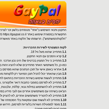
התקנון ותנאי השימוש ב"אתר" מנוסחים בלשון זכר לצרכי 
התקשרות במסגרת שימוש באתר https://gaypal.co.il (להלן "האתר" או "אתר הכרויות" או "שירות הכרויות") בין מפעילת האתר (חברת
"הלקוח/המשתמש"). הרשמתו של הלקוח באתר מאשרת את
לקוח המצטרף לשירות ההכרויות:
1.1
מתחייב שהוא מעל גיל 18.
1.2
קרא והסכים עם תנאי התקנון.
1.3
מתחייב כי גיל המצוין בכרטיס שלו הינו נכון ועדכני
כמו-כן, כל משתמשי האתר מתחייבים שלא להציג זהות בד
1.4
אחראי באופן אישי על תוכן הנתונים שהוא מפרסם בא
1.5
מבין שהאתר יכול להכיל תוכן המיועד רק ללקוחות מעל גי
1.6
מתחייב לעשות שימוש בשירות ההכרויות בהתאם לחו
1.7
מתחייב לא לפרסם בפומבי כתובות דואר אלקטרוני, מס
1.8
מתחייב לא להשתמש במילות גנאי, קללות, עלבונות, 
הצ'אט בשיחה עם משתמשים אחרים וגם לגבי מידע בפרו
1.9
מתחייב לא להטריד משתמשים אחרים, לא להציק ולא 
1.10
מתחייב לא לעשות שום עסקאות בלי הסכמתה של מפ
1.11
מוסר למפעילת השירות בלעדיות לפרסום, חידוש ושינ
מקום (זכות לפרסום פומבי).