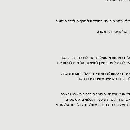
 בכל דרך אחרת.
/לא מתאימים וכו'. הסעיף ה"ל תקף הן לכלל הנתונים
מלאה/ניידת/יישומון).
יחת מתנות וירטואליות, מנוי להתכתבות - כאשר
שאי להפעיל את הסינון לטעמו/ה, על-מנת לדחות את
חת טלפון (שירות פיי קול) וכו'. החברה שומרת
"פ אותם תעריפים שהיו בזמן הרכישה.
 או בעזרת פנייה לשירות הלקוחות שלנו (בצורה
פרופיל לא בהכרח אומרת שיפסקו תשלומים אוטומטיים
לום. כמו כן, ייתכן שהלקוח יקבל דיוור אלקטרוני