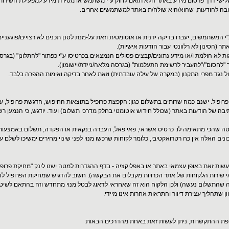
 שלישי דרך פרסום מידע באתר הלא תואם לחוק ע"י משתמש או מסירת מידע למפעילת השירות
ובה להודעות, שהוא/היא שולח/ת באתר למשתמשים אחרים.
 המשתמשים, יעברו בדיקה ידנית או אוטומטית וזאת על-מנת לסנן תכנים לא רצויים/פוגעניים
הסינון לא רלוונטי עבור הודעות אישיות).
 לא הולמת ו/או מידע נתונים/קבצים פסולים הנמצאים בכרטיסו ע"י כפתור "להתלונן" (בגרסה 
לחסום"/"להעביר לרשימת התעלמות" (בגרסה מלאה/ניידת/יישומון).
ול נגד מפרי התקנון (במקרה של עילה עובדתית) וזאת לאחר בדיקה ואימות ההפרה בלבד.
ופיל. ישנם כמה שרותים בתשלום כגון: הקפצת פרופיל בתוצאות החיפוש, הדגשת פרופיל, של
תיבה של הודעות באתר (שכולל חידוש אוטומטי בחלק מדרכי תשלום) ועוד. יודגש, כי הנמען ר
ה שהכי מתאימה לו: כרטיס אשראי, פאי פאל, העברה בנקאית או הפקדה, תשלום באמצעות שי
ים האלה אין כח רטרואקטיבי, כלומר לקוחות שרכשו מנוי לפני שינוי מחירים ימשיכו לשלם ע
שות זאת באופן עצמאי באתר או באפליקציה - בדף ההגדרות למטה ישנו לינק "מחיקת פרופיל"
עד 3 ימי עסקים מרגע שנציגי שירות הלקוחות של אתר הכרויות מקבלים את הבקשה). חשוב להדגיש שמחיקת ה
ה שהתשלום נעשה) ולכן הלקוח הוא זה שאחראי לדאוג לבטל מנוי מתחדש וזה בהתאם לשיטת תש
פת ההתקשרות, ניתן לעשות זאת באחת מהדרכים הבאות: