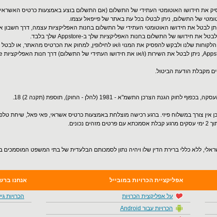
סיק את חידושו האוטומטי העתידי של התשלום (אם התשלום בוצע באמצעות כרטיס האשראי)
ומטי של התשלום, ניתן לבטלו בכל עת באתר של פייפאל עצמו.
תן לבטל את חידושו האוטומטי העתידי של התשלום בחנות האפליקציות עצמה, דרך חשבון איש
לקוחות שלנו ולבקש להפסיק את המנוי ו/או לחילופין, למחוק את הכרטיס מהאתר, או לבטל כ
לכן אין צורך במשלוח פיזי. ברגע רכישה מוצלחת באמצעות כרטיס אשראי, פאי פאל, שיחת ט
כונים.
ישראלי, ללא כללי ברירת הדין שלו ויהיה נתון לסמכותם הבלעדית של בתי המשפט המוסמכים 
אפליקציית הכרויות במובייל
אנחנו ברש
על אפליקצית הכרויות
הכרויות גיי
הכרויות עבור Android