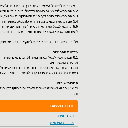
5.1
להכנס לפרופיל האישי באתר, לדף ה"הגדרות" ולהפ
5.2
אם התשלום נעשה בעזרת פייפאל וקיים חידושו האוט
5.3
אם התשלום בוצע דרך חנות האפליקציות של גוגל, ני
5.4
אם רכישת המנוי בוצעה דרך Appstore, באפשרותך לבטל את חידושו של התשלום בחנות האפליקציות שלך ב-Appstore שלך בלבד.
5.5
על מנת לבטל את השירות ניתן ליצור קשר עם שירות ה
למען הסר ספק יודגש כי במקרה והמנוי שולם דרך ה-Appstore, ניתן לבטל את השירות (ו/או את חידושו העתידי של התשלום) דרך חנות האפליקציות Appstore בלבד.
על פי הוראות הדין, הביטול ייכנס לתוקפו בתוך 3 ימי עסקים מקבלת הודעת הביטול.
מדניות ההחזרים:
6.1
הצרכן זכאי לבטל עסקה בתוך 14 ימים מיום עשיית העסקה, בכפוף לחוק הגנת הצרכן התשמ"א - 1981 (להלן - החוק), תוספת (תקנה 2) 18.
מדניות המשלוחים
המנוי באתר ושרותים נוספים הינם שרותים וירטואליים ו
בעזרת העברה בנקאית או הפקדה לחשבון, המנוי יופעל תוך 2 ימי עסקים מרגע קבלת אסמכתא עם פרטים מזהים נ
סמכות שיפוט
כל עניין הנוגע לשימוש בשירות האתר יהיה כפוף לדין ה
זה.
GAYPAL.CO.IL
תקנון האתר
מדיניות הפרטיות