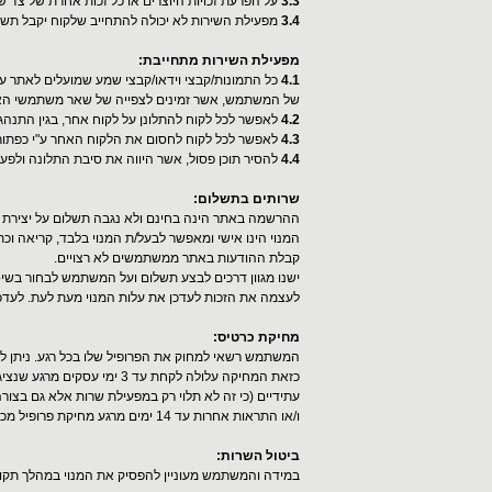
3.3
על הפרעת זכויות היוצרים או כל זכות אחרת של צד
3.4
מפעילת השירות לא יכולה להתחייב שלקוח יקבל תש
מפעילת השירות מתחייבת:
4.1
כל התמונות/קבצי וידאו/קבצי שמע שמועלים לאתר ע"י
של המשתמש, אשר זמינים לצפייה של שאר משתמשי האתר (
4.2
לאפשר לכל לקוח להתלונן על לקוח אחר, בגין התנהגות
4.3
לאפשר לכל לקוח לחסום את הלקוח האחר ע"י כפתור "
4.4
להסיר תוכן פסול, אשר היווה את סיבת התלונה ולפע
שרותים בתשלום:
ההרשמה באתר הינה בחינם ולא נגבה תשלום על יצירת פר
המנוי הינו אישי ומאפשר לבעל/ת המנוי בלבד, קריאה וכ
קבלת ההודעות באתר ממשתמשים לא רצויים.
ישנו מגוון דרכים לבצע תשלום ועל המשתמש לבחור בשיט
לעצמה את הזכות לעדכן את עלות המנוי מעת לעת. לעדכונ
מחיקת כרטיס:
המשתמש רשאי למחוק את הפרופיל שלו בכל רגע. ניתן לע
כזאת המחיקה עלולה לקחת 
עתידיים (כי זה לא תלוי רק במפעילת שרות אלא גם בצור
ו/או התראות אחרות עד 14 ימים מרגע מחיקת פרופיל מכוון שתהליך עצירת דיוור והתראות אחרות אינו מיידי.
ביטול השרות:
במידה והמשתמש מעוניין להפסיק את המנוי במהלך תקו