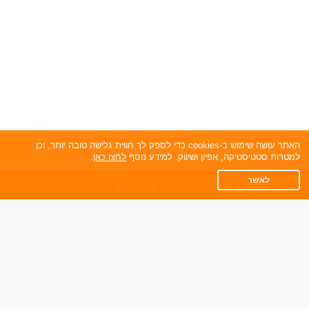
האתר עושה שימוש ב-cookies כדי לספק לך חווית גלישה טובה יותר, וכן
למטרות סטטיסטיקה, אפיון ושיווק. למידע נוסף
לחצו כאן
.
לאשר
Gaypal.co.il
השותפים שלנו
תקנון
הכרויות גייז
מדיניות הפרטיות
שאלות נפוצות
כותבים עלינו
צרו קשר
אפליקציית הכרויות
תוכנית שותפים